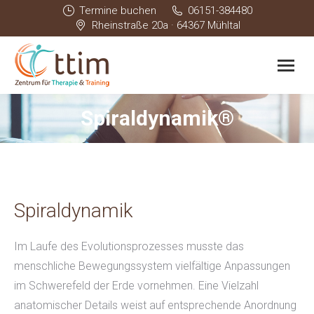
Termine buchen
06151-384480
Rheinstraße 20a · 64367 Mühltal
Spiraldynamik®
Sie befinden sich hier:
Spiraldynamik
Im Laufe des Evolutionsprozesses musste das
menschliche Bewegungssystem vielfältige Anpassungen
im Schwerefeld der Erde vornehmen. Eine Vielzahl
anatomischer Details weist auf entsprechende Anordnung