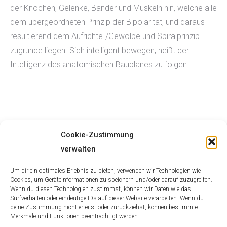
der Knochen, Gelenke, Bänder und Muskeln hin, welche alle
dem übergeordneten Prinzip der Bipolarität, und daraus
resultierend dem Aufrichte-/Gewölbe und Spiralprinzip
zugrunde liegen. Sich intelligent bewegen, heißt der
Intelligenz des anatomischen Bauplanes zu folgen.
Hierfür braucht der Patient die klare Anleitung und
Cookie-Zustimmung
Unterstützung des Trainers, um Körpergefühl und
verwalten
Eigenkompetenz im Trainingsprozess zu entwickeln. Ziel
Um dir ein optimales Erlebnis zu bieten, verwenden wir Technologien wie
des spiraldynamischen Trainings ist die dauerhafte
Cookies, um Geräteinformationen zu speichern und/oder darauf zuzugreifen.
prozesshafte Integration des spiraldynamischen
Wenn du diesen Technologien zustimmst, können wir Daten wie das
Surfverhalten oder eindeutige IDs auf dieser Website verarbeiten. Wenn du
Bewgeungsverständnisses im Alltag und im sportlichen
deine Zustimmung nicht erteilst oder zurückziehst, können bestimmte
Training.
Merkmale und Funktionen beeinträchtigt werden.