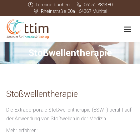
Termine buchen
06151-384480
Rheinstraße 20a · 64367 Mühltal
Stoßwellentherapie
Sie befinden sich hier:
Stoßwellentherapie
Die Extracorporale Stoßwellentherapie (ESWT) beruht auf
der Anwendung von Stoßwellen in der Medizin.
Mehr erfahren: