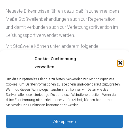
Neueste Erkenntnisse führen dazu, daß in zunehmendem
Maße Stoßwellenbehandlungen auch zur Regeneration
und damit verbunden auch zur Verletzungsprävention im
Leistungssport verwendet werden.
Mit Stoßwelle können unter anderem folgende
Erkrankungen behandelt werden:
Cookie-Zustimmung
Schulterschmerz
verwalten
Golfer- Tennis-Ellenbogen
Um dir ein optimales Erlebnis zu bieten, verwenden wir Technologien wie
Hüftmuskelschmerzen
Cookies, um Geräteinformationen zu speichern und/oder darauf zuzugreifen.
Schmerzen Achillessehne
Wenn du diesen Technologien zustimmst, können wir Daten wie das
Surfverhalten oder eindeutige IDs auf dieser Website verarbeiten. Wenn du
Fersensporn
deine Zustimmung nicht erteilst oder zurückziehst, können bestimmte
etc.
Merkmale und Funktionen beeinträchtigt werden.
Akzeptieren